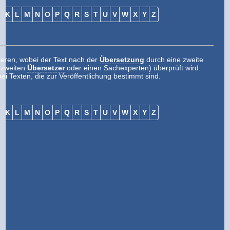
J
K
L
M
N
O
P
Q
R
S
T
U
V
W
X
Y
Z
eren, wobei der Text nach der
Übersetzung
durch eine zweite
n zweiten
Übersetzer
oder einen Sachexperten) überprüft wird.
ei Texten, die zur Veröffentlichung bestimmt sind.
J
K
L
M
N
O
P
Q
R
S
T
U
V
W
X
Y
Z