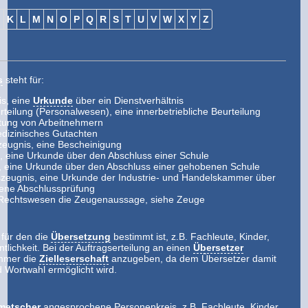
J
K
L
M
N
O
P
Q
R
S
T
U
V
W
X
Y
Z
s
steht für:
is, eine
Urkunde
über ein Dienstverhältnis
teilung (Personalwesen), eine innerbetriebliche Beurteilung
stung von Arbeitnehmern
edizinisches Gutachten
eugnis, eine Bescheinigung
, eine Urkunde über den Abschluss einer Schule
, eine Urkunde über den Abschluss einer gehobenen Schule
zeugnis, eine Urkunde der Industrie- und Handelskammer über
ene Abschlussprüfung
m Rechtswesen die Zeugenaussage, siehe Zeuge
 für den die
Übersetzung
bestimmt ist, z.B. Fachleute, Kinder,
ntlichkeit. Bei der Auftragserteilung an einen
Übersetzer
immer die
Zielleserschaft
anzugeben, da dem Übersetzer damit
d Wortwahl ermöglicht wird.
metscher
angesprochene Personenkreis, z.B. Fachleute, Kinder,