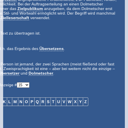
ntlichkeit. Bei der Auftragserteilung an einen Dolmetscher
 immer das
Zielpublikum
anzugeben, da dem Dolmetscher erst
 Stil- und Wortwahl ermöglicht wird. Der Begriff wird manchmal
n
Zielleserschaft
verwendet.
n Text zu übertragen ist.
 d.h. das Ergebnis des
Übersetzens
.
Person ist jemand, der zwei Sprachen (meist fließend oder fast
. Zweisprachigkeit ist eine – aber bei weitem nicht die einzige –
Übersetzer
und
Dolmetscher
.
Anzeige #
J
K
L
M
N
O
P
Q
R
S
T
U
V
W
X
Y
Z