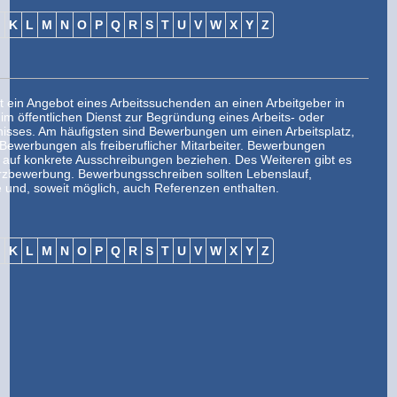
J
K
L
M
N
O
P
Q
R
S
T
U
V
W
X
Y
Z
t ein Angebot eines Arbeitssuchenden an einen Arbeitgeber in
 im öffentlichen Dienst zur Begründung eines Arbeits- oder
nisses. Am häufigsten sind Bewerbungen um einen Arbeitsplatz,
ewerbungen als freiberuflicher Mitarbeiter. Bewerbungen
auf konkrete Ausschreibungen beziehen. Des Weiteren gibt es
urzbewerbung. Bewerbungsschreiben sollten Lebenslauf,
e und, soweit möglich, auch Referenzen enthalten.
J
K
L
M
N
O
P
Q
R
S
T
U
V
W
X
Y
Z