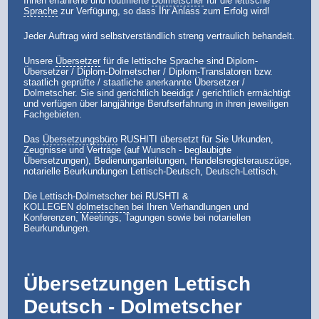
Ihnen erfahrene und routinierte
Dolmetscher
für die lettische
Sprache
zur Verfügung, so dass Ihr Anlass zum Erfolg wird!
Jeder Auftrag wird selbstverständlich streng vertraulich behandelt.
Unsere
Übersetzer
für die lettische Sprache sind Diplom-
Übersetzer / Diplom-Dolmetscher / Diplom-Translatoren bzw.
staatlich geprüfte / staatliche anerkannte Übersetzer /
Dolmetscher. Sie sind gerichtlich beeidigt / gerichtlich ermächtigt
und verfügen über langjährige Berufserfahrung in ihren jeweiligen
Fachgebieten.
Das
Übersetzungsbüro
RUSHITI übersetzt für Sie Urkunden,
Zeugnisse und Verträge (auf Wunsch - beglaubigte
Übersetzungen), Bedienunganleitungen, Handelsregisterauszüge,
notarielle Beurkundungen Lettisch-Deutsch, Deutsch-Lettisch.
Die Lettisch-Dolmetscher bei RUSHTI &
KOLLEGEN
dolmetschen
bei Ihren Verhandlungen und
Konferenzen, Meetings, Tagungen sowie bei notariellen
Beurkundungen.
Übersetzungen Lettisch
Deutsch - Dolmetscher