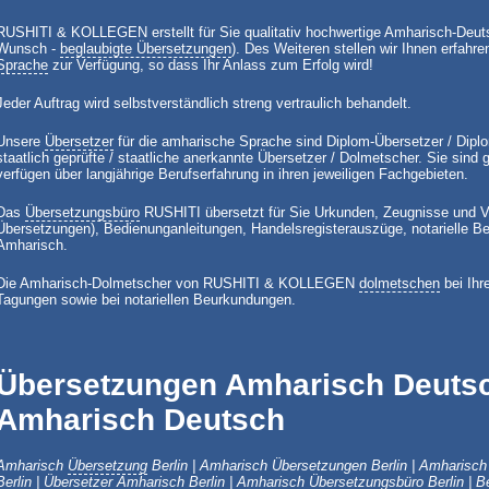
RUSHITI & KOLLEGEN erstellt für Sie qualitativ hochwertige Amharisch-Deu
Wunsch -
beglaubigte Übersetzungen
). Des Weiteren stellen wir Ihnen erfahre
Sprache
zur Verfügung, so dass Ihr Anlass zum Erfolg wird!
Jeder Auftrag wird selbstverständlich streng vertraulich behandelt.
Unsere
Übersetzer
für die amharische Sprache sind Diplom-Übersetzer / Dipl
staatlich geprüfte / staatliche anerkannte Übersetzer / Dolmetscher. Sie sind ge
verfügen über langjährige Berufserfahrung in ihren jeweiligen Fachgebieten.
Das
Übersetzungsbüro
RUSHITI übersetzt für Sie Urkunden, Zeugnisse und Ve
Übersetzungen), Bedienunganleitungen, Handelsregisterauszüge, notarielle 
Amharisch.
Die Amharisch-Dolmetscher von RUSHITI & KOLLEGEN
dolmetschen
bei Ihr
Tagungen sowie bei notariellen Beurkundungen.
Übersetzungen Amharisch Deutsc
Amharisch Deutsch
Amharisch
Übersetzung
Berlin |
Amharisch
Übersetzungen Berlin |
Amharisch
Berlin | Übersetzer
Amharisch
Berlin |
Amharisch
Übersetzungsbüro Berlin | B