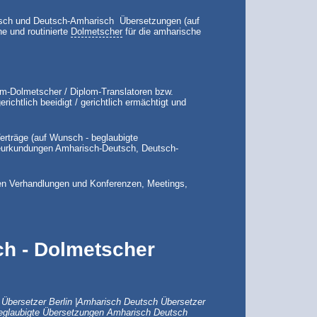
tsch und Deutsch-Amharisch Übersetzungen (auf
ne und routinierte
Dolmetscher
für die amharische
om-Dolmetscher / Diplom-Translatoren bzw.
richtlich beeidigt / gerichtlich ermächtigt und
rträge (auf Wunsch - beglaubigte
Beurkundungen Amharisch-Deutsch, Deutsch-
en Verhandlungen und Konferenzen, Meetings,
h - Dolmetscher
Übersetzer Berlin |
Amharisch
Deutsch Übersetzer
eglaubigte Übersetzungen
Amharisch
Deutsch